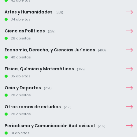
42 abiertas
Artes y Humanidades
(358)
34 abiertas
Ciencias Políticas
(282)
28 abiertas
Economía, Derecho, y Ciencias Jurídicas
(400)
40 abiertas
Física, Química y Matemáticas
(366)
35 abiertas
Ocio y Deportes
(251)
26 abiertas
Otras ramas de estudios
(253)
26 abiertas
Periodismo y Comunicación Audiovisual
(292)
31 abiertas