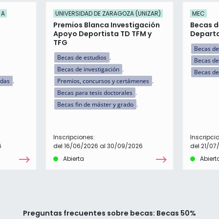
 A
UNIVERSIDAD DE ZARAGOZA (UNIZAR)
MEC
Premios Blanca Investigación
Becas d
Apoyo Deportista TD TFM y
Departa
TFG
Becas de
Becas de estudios
Becas de
Becas de investigación
Becas de
idas
Premios, concursos y certámenes
Becas para tesis doctorales
Becas fin de máster y grado
Inscripciones:
Inscripci
6
del 16/06/2026 al 30/09/2026
del 21/07
Abierta
Abiert
Preguntas frecuentes sobre becas: Becas 50%