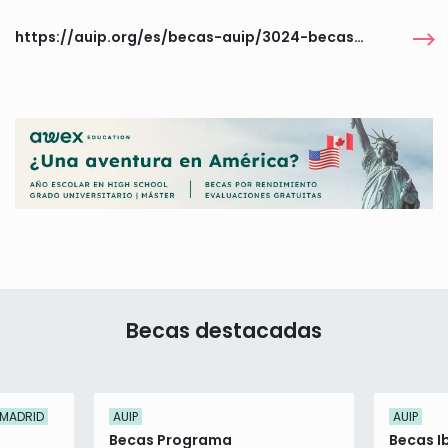
https://auip.org/es/becas-auip/3024-becas-auip322
Becas destacadas
 MADRID
AUIP
AUIP
Becas Programa
Becas I