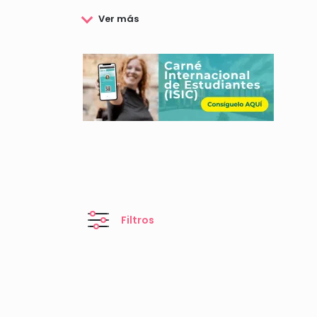
En esta página encontrarás toda la información
populares y te explicaremos todo lo que debes sab
Filtros