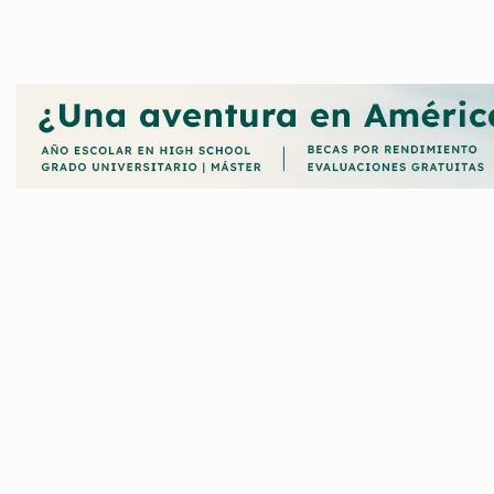
 sobre las becas de la Comunidad de Madrid, te contaremos cuáles
er sobre cómo solicitarlas, requisitos y plazos.