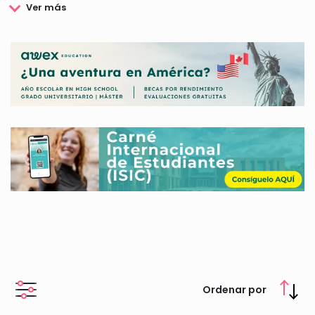
con sus famosas becas Santander. La educación es uno de los
valores más destacados a la hora de encontrar un trabajo de
calidad, las becas Santander permiten financiar los estudios,
poder vivir la experiencia de estudiar en el extranjero, becas
para la investigación y muchas más.
El Banco Santander además de contar un programa propio de
becas y ayudas, es una de las entidades financieras que más
colaboran con universidades y fundaciones para financiar
otras becas. Entre las becas Santander podemos encontrar
modalidades de movilidad, investigación, estudio, premios,
cursos y formación y prácticas.
En esta página encontrarás toda la información sobre las
becas, ayudas y bonificaciones que ofrece el Banco
Santander. Aquí encontrarás las becas Santander más
populares y te explicaremos todo lo que debes saber sobre
cómo solicitarlas, requisitos y plazos.
Ordenar por