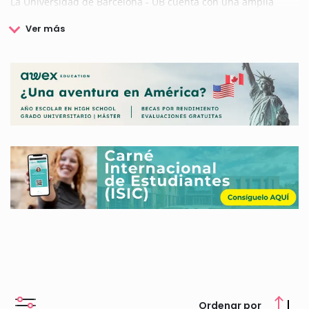
La Universidad de Barcelona - UB cuenta con una amplia
oferta académica y de gran calidad. Ofrece más de setenta y
tres grados y dobles grados, másteres universitarios,
másteres y posgrados propios, cuarenta y ocho programas de
doctorado y una amplia oferta de formación continua.
Además de su amplia oferta académica, la Universidad de
Barcelona - UB quiere apoyar a sus estudiantes durante las
distintas etapas académicas con un amplio programa de
becas y ayudas, para investigación, programas de
intercambio, cursos de verano, ayudas de estudios o becas de
formación práctica entre otras. La universidad también
quiere facilitar el acceso a estudios superiores con ayudas
económicas para los gastos derivados de los estudios a
aquellos alumnos con dificultades económicas.
En esta página encontrarás toda la información sobre las
becas, ayudas y premios que ofrece la Universidad de
Barcelona - UB, te informaremos cuáles son las becas más
populares de la universidad y te explicaremos todo lo que
debes saber sobre cómo solicitarlas, requisitos y plazos.
Ordenar por