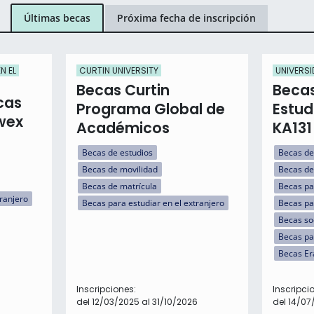
Últimas becas
Próxima fecha de inscripción
N EL
CURTIN UNIVERSITY
UNIVERSI
Becas Curtin
Becas
cas
Programa Global de
Estud
Awex
Académicos
KA131
Becas de estudios
Becas de
Becas de movilidad
Becas de
Becas de matrícula
Becas pa
tranjero
Becas para estudiar en el extranjero
Becas par
Becas so
Becas pa
Becas E
Inscripciones:
Inscripci
del 12/03/2025 al 31/10/2026
del 14/07