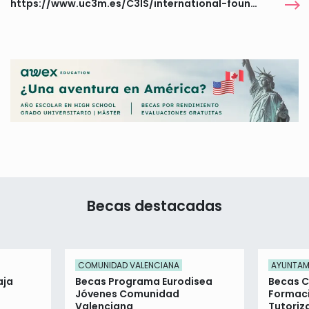
https://www.uc3m.es/C3IS/international-foundation-program
Becas destacadas
COMUNIDAD VALENCIANA
AYUNTAM
aja
Becas Programa Eurodisea
Becas 
Jóvenes Comunidad
Formac
Valenciana
Tutoriz