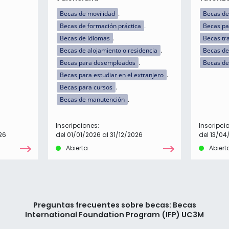
Becas de movilidad
Becas de
Becas de formación práctica
Becas p
Becas de idiomas
Becas tr
Becas de alojamiento o residencia
Becas de
Becas para desempleados
Becas de
Becas para estudiar en el extranjero
Becas para cursos
Becas de manutención
Inscripciones:
Inscripci
26
del 01/01/2026 al 31/12/2026
del 13/04
Abierta
Abiert
Preguntas frecuentes sobre becas: Becas
International Foundation Program (IFP) UC3M