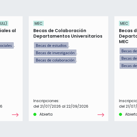
ULL)
MEC
MEC
ales al
Becas de Colaboración
Becas d
Departamentos Universitarios
Departa
MEC
ociales
Becas de estudios
Becas de
Becas de investigación
Becas de
Becas de colaboración
Becas de
Inscripciones:
Inscripci
26
del 21/07/2026 al 22/09/2026
del 21/07
Abierta
Abiert