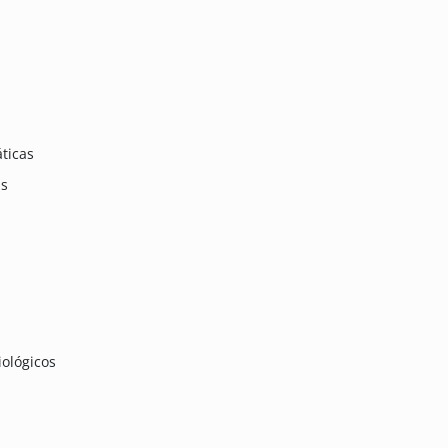
ticas
as
iológicos