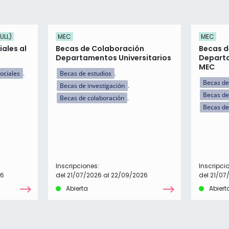
ULL)
MEC
MEC
ales al
Becas de Colaboración
Becas d
Departamentos Universitarios
Departa
MEC
ociales
Becas de estudios
Becas de
Becas de investigación
Becas de
Becas de colaboración
Becas de
Inscripciones:
Inscripci
26
del 21/07/2026 al 22/09/2026
del 21/07
Abierta
Abiert