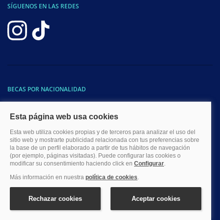
SÍGUENOS EN LAS REDES
BECAS POR NACIONALIDAD
Becas para estudiar en España
Becas para latinoamericanos
Becas EEUU y Canadá
Becas para mexicanos
Becas para argentinos
Becas para peruanos
Becas para colombianos
Becas para ecuatorianos
Becas para chilenos
Becas para cubanos
Becas para dominicanos
Becas para bolivianos
Becas para venezolanos
Becas para panameños
Becas para guatemaltecos
Becas para costarricenses
Becas para hondureños
Becas para paraguayos