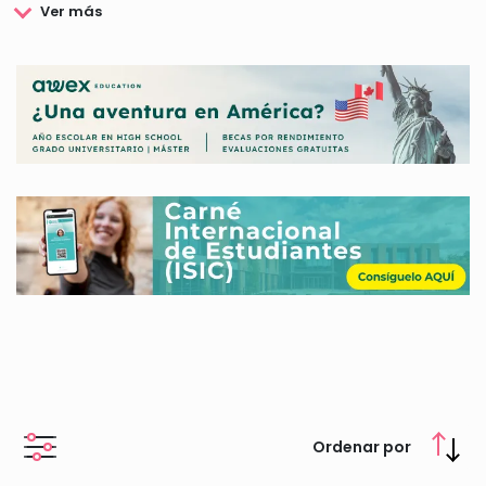
La Fundación Carolina tiene por tanto una doble naturaleza
pública y privada pero no por ello deja de ser una fundación.
Por todo ello es un instrumento idóneo para potenciar la
acción exterior española en favor del progreso científico y el
fortalecimiento institucional dentro de un marco sostenible.
La fundación presenta varias singularidades, en comparación
con otras fundaciones, como participar tanto en actos
púbicos como privados, y su capacidad de servir como puente
entre las administraciones públicas y las empresas.
Con varios años de experiencia el programa Becas Fundación
Carolina, es uno de los programas más destacados en este
ámbito, ya que ofrece una gran cantidad de becas destinadas
a postgraduados, profesores, investigadores, artistas y
profesionales.
La fundación también cuenta con presencia en países de
América Latina miembros de la Comunidad Iberoamericana
de Naciones y de Portugal.
Ordenar por
Por todo lo indicado, las Becas Fundación Carolina se han