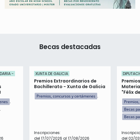
Becas destacadas
DARIA -
XUNTA DE GALICIA
DIPUTACI
Premios Extraordinarios de
Premios
s
Bachillerato - Xunta de Galicia
Materia
B
"Félix d
Premios, concursos y certámenes
menes
Premios,
Becas pa
Becas pa
Inscripciones:
Inscripci
26
del 17/07/2026 al 17/08/2026
del 02/03