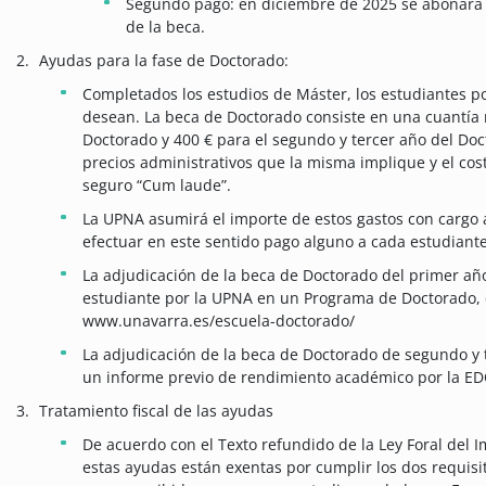
Segundo pago: en diciembre de 2025 se abonará e
de la beca.
Ayudas para la fase de Doctorado:
Completados los estudios de Máster, los estudiantes po
desean. La beca de Doctorado consiste en una cuantía
Doctorado y 400 € para el segundo y tercer año del Doct
precios administrativos que la misma implique y el cost
seguro “Cum laude”.
La UPNA asumirá el importe de estos gastos con cargo 
efectuar en este sentido pago alguno a cada estudiant
La adjudicación de la beca de Doctorado del primer añ
estudiante por la UPNA en un Programa de Doctorado, 
www.unavarra.es/escuela-doctorado/
La adjudicación de la beca de Doctorado de segundo y 
un informe previo de rendimiento académico por la E
Tratamiento fiscal de las ayudas
De acuerdo con el Texto refundido de la Ley Foral del I
estas ayudas están exentas por cumplir los dos requisit