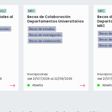
ULL)
MEC
MEC
ales al
Becas de Colaboración
Becas d
Departamentos Universitarios
Departa
MEC
ociales
Becas de estudios
Becas de
Becas de investigación
Becas de
Becas de colaboración
Becas de
Inscripciones:
Inscripci
26
del 21/07/2026 al 22/09/2026
del 21/07
Abierta
Abiert