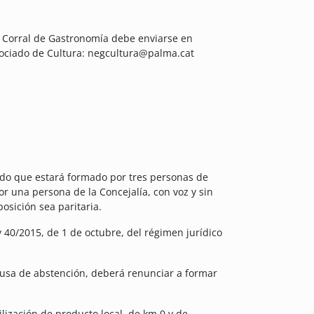
 Corral de Gastronomía debe enviarse en
egociado de Cultura: negcultura@palma.cat
ado que estará formado por tres personas de
r una persona de la Concejalía, con voz y sin
osición sea paritaria.
y 40/2015, de 1 de octubre, del régimen jurídico
ausa de abstención, deberá renunciar a formar
ilización de producto local, de km 0 y de