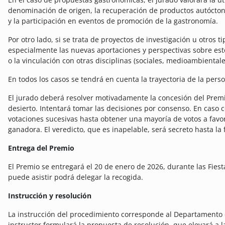
denominación de origen, la recuperación de productos autóctonos
y la participación en eventos de promoción de la gastronomía.
Por otro lado, si se trata de proyectos de investigación u otros t
especialmente las nuevas aportaciones y perspectivas sobre esto
o la vinculación con otras disciplinas (sociales, medioambientales
En todos los casos se tendrá en cuenta la trayectoria de la pers
El jurado deberá resolver motivadamente la concesión del Premi
desierto. Intentará tomar las decisiones por consenso. En caso 
votaciones sucesivas hasta obtener una mayoría de votos a fav
ganadora. El veredicto, que es inapelable, será secreto hasta la
Entrega del Premio
El Premio se entregará el 20 de enero de 2026, durante las Fies
puede asistir podrá delegar la recogida.
Instrucción y resolución
La instrucción del procedimiento corresponde al Departamento de 
instructor formulará la propuesta de resolución, que elevará a 