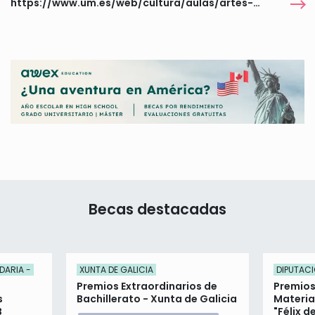
https://www.um.es/web/cultura/aulas/artes-plasticas/premios
Becas destacadas
DARIA -
XUNTA DE GALICIA
DIPUTACI
Premios Extraordinarios de
Premios
s
Bachillerato - Xunta de Galicia
Materia
B
"Félix d