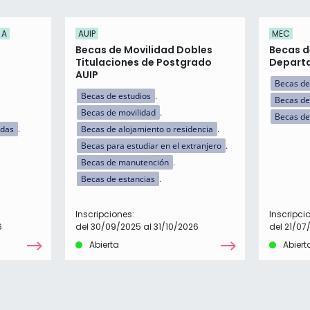
 A
AUIP
MEC
Becas de Movilidad Dobles
Becas d
Titulaciones de Postgrado
Departa
AUIP
Becas de
Becas de estudios
Becas de
Becas de movilidad
Becas de
idas
Becas de alojamiento o residencia
Becas para estudiar en el extranjero
Becas de manutención
Becas de estancias
Inscripciones:
Inscripci
6
del 30/09/2025 al 31/10/2026
del 21/07
Abierta
Abiert