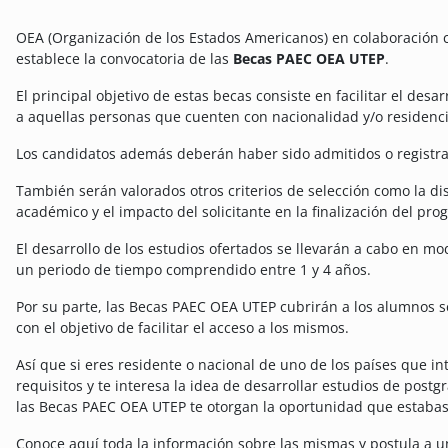
OEA (Organización de los Estados Americanos) en colaboración c
establece la convocatoria de las
Becas PAEC OEA UTEP
.
El principal objetivo de estas becas consiste en facilitar el des
a aquellas personas que cuenten con nacionalidad y/o residenci
Los candidatos además deberán haber sido admitidos o registr
También serán valorados otros criterios de selección como la dist
académico y el impacto del solicitante en la finalización del pr
El desarrollo de los estudios ofertados se llevarán a cabo en m
un periodo de tiempo comprendido entre 1 y 4 años.
Por su parte, las Becas PAEC OEA UTEP cubrirán a los alumnos s
con el objetivo de facilitar el acceso a los mismos.
Así que si eres residente o nacional de uno de los países que in
requisitos y te interesa la idea de desarrollar estudios de postg
las Becas PAEC OEA UTEP te otorgan la oportunidad que estaba
Conoce aquí toda la información sobre las mismas y postula a un