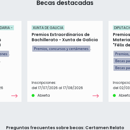
Becas destacadas
DARIA -
XUNTA DE GALICIA
DIPUTACI
Premios Extraordinarios de
Premios
s
Bachillerato - Xunta de Galicia
Materia
B
"Félix d
Premios, concursos y certámenes
menes
Premios,
Becas pa
Becas pa
Inscripciones:
Inscripci
26
del 17/07/2026 al 17/08/2026
del 02/03
Abierta
Abiert
Preguntas frecuentes sobre becas: Certamen Relato