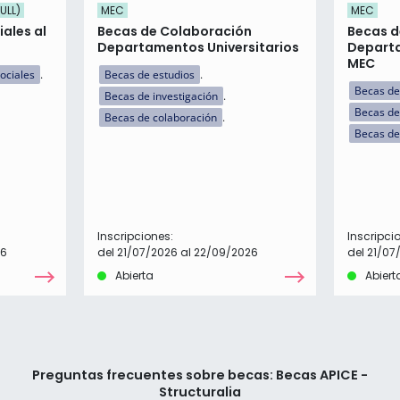
ULL)
MEC
MEC
ales al
Becas de Colaboración
Becas d
Departamentos Universitarios
Departa
MEC
ociales
Becas de estudios
Becas de
Becas de investigación
Becas de
Becas de colaboración
Becas de
Inscripciones:
Inscripci
26
del 21/07/2026 al 22/09/2026
del 21/07
Abierta
Abiert
Preguntas frecuentes sobre becas: Becas APICE -
Structuralia