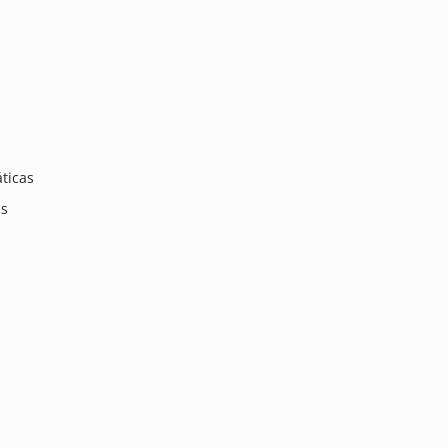
ticas
as