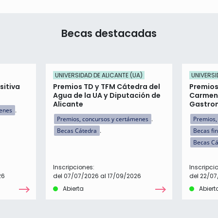
Becas destacadas
UNIVERSIDAD DE ALICANTE (UA)
UNIVERSI
sitiva
Premios TD y TFM Cátedra del
Premios
Agua de la UA y Diputación de
Carmenc
Alicante
Gastro
menes
Premios, concursos y certámenes
Premios,
Becas Cátedra
Becas fi
Becas Cá
Inscripciones:
Inscripci
26
del 07/07/2026 al 17/09/2026
del 22/07
Abierta
Abiert