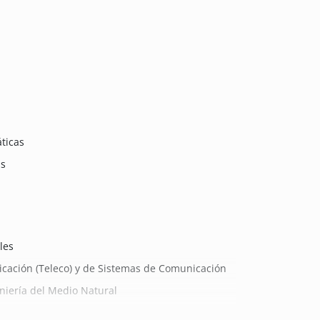
ticas
as
les
icación (Teleco) y de Sistemas de Comunicación
eniería del Medio Natural