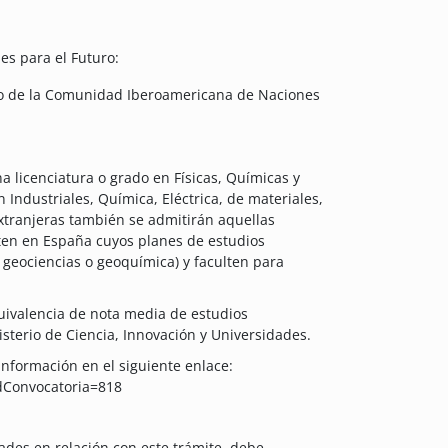
es para el Futuro:
ro de la Comunidad Iberoamericana de Naciones
a licenciatura o grado en Físicas, Químicas y
Industriales, Química, Eléctrica, de materiales,
xtranjeras también se admitirán aquellas
ten en España cuyos planes de estudios
 geociencias o geoquímica) y faculten para
uivalencia de nota media de estudios
isterio de Ciencia, Innovación y Universidades.
 información en el siguiente enlace:
dConvocatoria=818
dades en relación con este trámite, debe