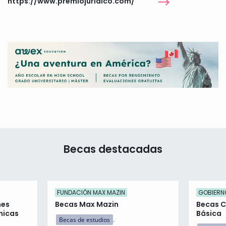
https://www.premiojuridico.com/
Becas destacadas
FUNDACIÓN MAX MAZIN
GOBIERN
nes
Becas Max Mazin
Becas C
nicas
Básica
Becas de estudios