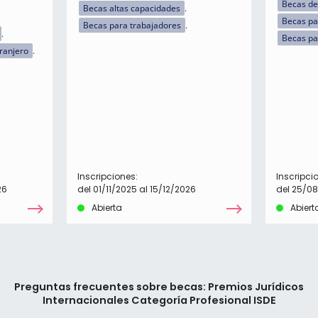
Becas de
Becas altas capacidades
Becas pa
Becas para trabajadores
Becas pa
tranjero
Inscripciones:
Inscripci
26
del 01/11/2025 al 15/12/2026
del 25/0
Abierta
Abiert
Preguntas frecuentes sobre becas: Premios Jurídicos
Internacionales Categoría Profesional ISDE