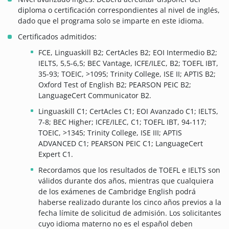
diploma o certificación correspondientes al nivel de inglés,
dado que el programa solo se imparte en este idioma.
Certificados admitidos:
FCE, Linguaskill B2; CertAcles B2; EOI Intermedio B2;
IELTS, 5,5-6,5; BEC Vantage, ICFE/ILEC, B2; TOEFL IBT,
35-93; TOEIC, >1095; Trinity College, ISE II; APTIS B2;
Oxford Test of English B2; PEARSON PEIC B2;
LanguageCert Communicator B2.
Linguaskill C1; CertAcles C1; EOI Avanzado C1; IELTS,
7-8; BEC Higher; ICFE/ILEC, C1; TOEFL IBT, 94-117;
TOEIC, >1345; Trinity College, ISE III; APTIS
ADVANCED C1; PEARSON PEIC C1; LanguageCert
Expert C1.
Recordamos que los resultados de TOEFL e IELTS son
válidos durante dos años, mientras que cualquiera
de los exámenes de Cambridge English podrá
haberse realizado durante los cinco años previos a la
fecha límite de solicitud de admisión. Los solicitantes
cuyo idioma materno no es el español deben