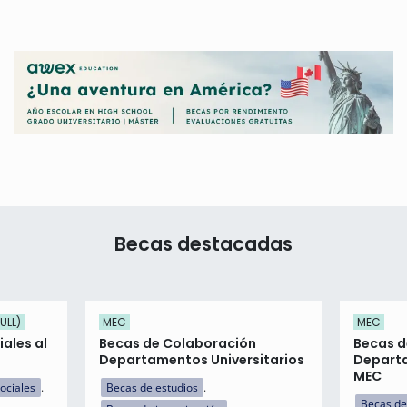
Becas destacadas
ULL)
MEC
MEC
ales al
Becas de Colaboración
Becas d
Departamentos Universitarios
Departa
MEC
ociales
Becas de estudios
Becas de