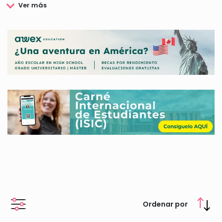
Las Becas de estudios se conceden en todos los niveles, así
podemos encontrar becas de estudios para universitarios y
no universitarios incluyendo todos los ciclos, así como becas
de estudios para fomentar la
investigación. Para acceder a una beca de estudio tendrás
que cumplir una serie de requisitos que definirá cada uno de
los convocantes.
En esta página encontrarás toda la información sobre las
becas de estudios, te contaremos cuáles son las becas de
estudios más populares y te explicaremos todo lo que debes
saber sobre cómo solicitarlas y sus requisitos
Ordenar por