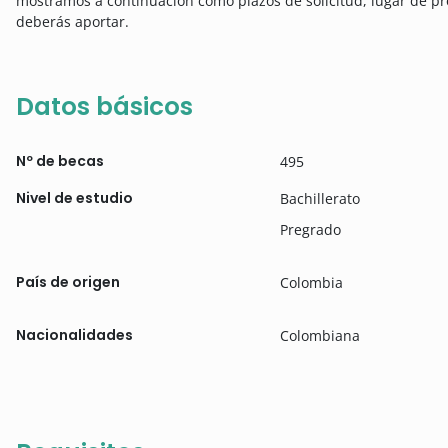
mostramos a continuación como plazos de solicitud, lugar de p
deberás aportar.
Datos básicos
Nº de becas
495
Nivel de estudio
Bachillerato
Pregrado
País de origen
Colombia
Nacionalidades
Colombiana