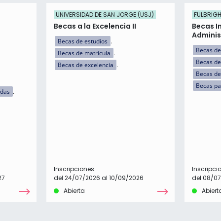
UNIVERSIDAD DE SAN JORGE (USJ)
FULBRIG
Becas a la Excelencia II
Becas I
Adminis
Becas de estudios
Becas de
Becas de matrícula
Becas de
Becas de excelencia
Becas de 
Becas pa
idas
Inscripciones:
Inscripci
27
del 24/07/2026 al 10/09/2026
del 08/0
Abierta
Abiert