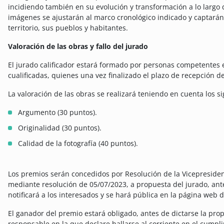
incidiendo también en su evolución y transformación a lo largo d
imágenes se ajustarán al marco cronológico indicado y captarán
territorio, sus pueblos y habitantes.
Valoración de las obras y fallo del jurado
El jurado calificador estará formado por personas competentes en
cualificadas, quienes una vez finalizado el plazo de recepción de
La valoración de las obras se realizará teniendo en cuenta los si
Argumento (30 puntos).
Originalidad (30 puntos).
Calidad de la fotografía (40 puntos).
Los premios serán concedidos por Resolución de la Vicepresiden
mediante resolución de 05/07/2023, a propuesta del jurado, ant
notificará a los interesados y se hará pública en la página web 
El ganador del premio estará obligado, antes de dictarse la pro
responsable en la que declare hallarse al corriente en el cumpli