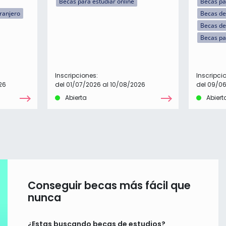
Becas para estudiar online
Becas par
tranjero
Becas de
Becas de
Becas pa
Inscripciones:
Inscripci
26
del 01/07/2026 al 10/08/2026
del 09/06
Abierta
Abiert
Conseguir becas más fácil que
nunca
¿Estas buscando becas de estudios?