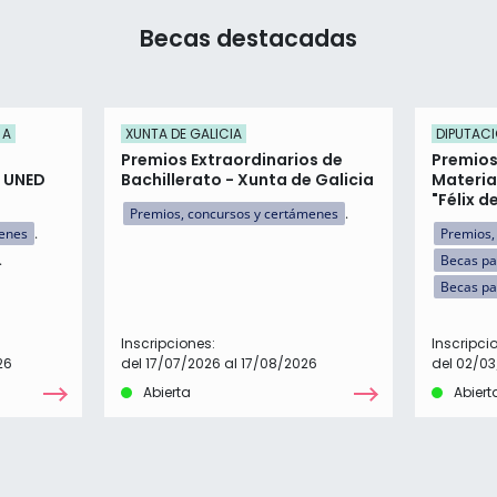
Becas destacadas
 A
XUNTA DE GALICIA
DIPUTACI
Premios Extraordinarios de
Premios
n UNED
Bachillerato - Xunta de Galicia
Materia
"Félix d
Premios, concursos y certámenes
menes
Premios,
Becas pa
Becas pa
Inscripciones:
Inscripci
26
del 17/07/2026 al 17/08/2026
del 02/03
Abierta
Abiert