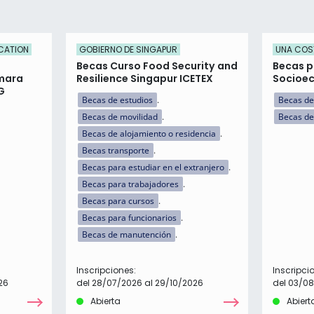
CATION
GOBIERNO DE SINGAPUR
UNA COS
Becas Curso Food Security and
Becas p
mara
Resilience Singapur ICETEX
Socioe
G
Becas de estudios
Becas de
Becas de movilidad
Becas de
Becas de alojamiento o residencia
Becas transporte
Becas para estudiar en el extranjero
Becas para trabajadores
Becas para cursos
Becas para funcionarios
Becas de manutención
Inscripciones:
Inscripci
26
del 28/07/2026 al 29/10/2026
del 03/08
Abierta
Abiert