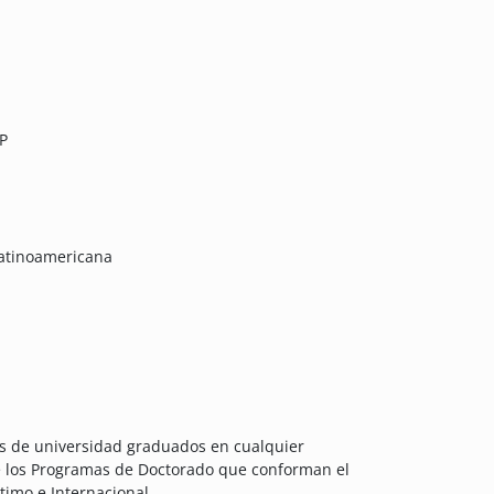
IP
latinoamericana
res de universidad graduados en cualquier
 de los Programas de Doctorado que conforman el
imo e Internacional.