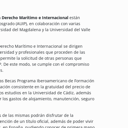
 Derecho Marítimo e Internacional
están
sgrado (AUIP), en colaboración con varias
rsidad del Magdalena y la Universidad del Valle
recho Marítimo e Internacional se dirigen
versidad y profesionales que proceden de las
ermite la solicitud de otras personas que
IP. De este modo, se cumple con el compromiso
s.
 las Becas Programa Iberoamericano de Formación
ación consistente en la gratuidad del precio de
 los estudios en la Universidad de Cádiz, además
r los gastos de alojamiento, manutención, seguro
s de las mismas podrán disfrutar de la
nción de un título oficial, además de poder vivir
diz, en España, pudiendo conocer de primera mano