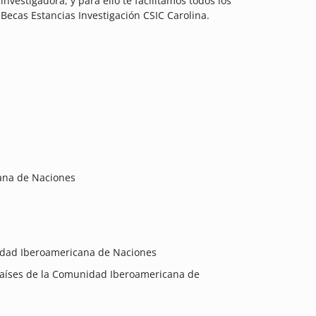
estigadora, y para ello te facilitamos todos los
Becas Estancias Investigación CSIC Carolina.
ana de Naciones
idad Iberoamericana de Naciones
países de la Comunidad Iberoamericana de