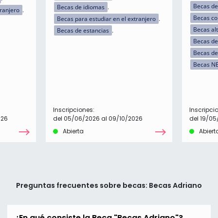
Becas de
Becas de idiomas
tranjero
Becas c
Becas para estudiar en el extranjero
Becas al
Becas de estancias
Becas de 
Becas de
Becas N
Inscripciones:
Inscripci
026
del 05/06/2026 al 09/10/2026
del 19/05
Abierta
Abiert
Preguntas frecuentes sobre becas: Becas Adriano
¿En qué consiste la Beca "Becas Adriano"?