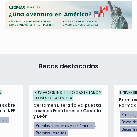
Becas destacadas
A
FUNDACIÓN INSTITUTO CASTELLANO Y
UNIVERSI
LEONÉS DE LA LENGUA
Premios
M sobre
Certamen Literario Valpuesta
Formaci
d o NEE
Jóvenes Escritores de Castilla
Premios,
y León
menes
Becas de
Premios, concursos y certámenes
Becas fi
Premios literarios