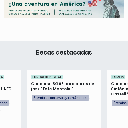
Becas destacadas
 A
FUNDACIÓN SGAE
FSMCV
Concurso SGAE para obras de
Concur
n UNED
jazz "Tete Montoliu"
Sinfóni
Castell
Premios, concursos y certámenes
menes
Premios,