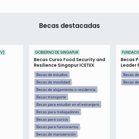
Becas destacadas
UV)
GOBIERNO DE SINGAPUR
FUNDACIÓ
Becas Curso Food Security and
Becas P
Resilience Singapur ICETEX
Leader 
Becas de estudios
Becas de
Becas de movilidad
Becas de
Becas de alojamiento o residencia
Becas transporte
Becas para estudiar en el extranjero
Becas para trabajadores
Becas para cursos
Becas para funcionarios
Becas de manutención