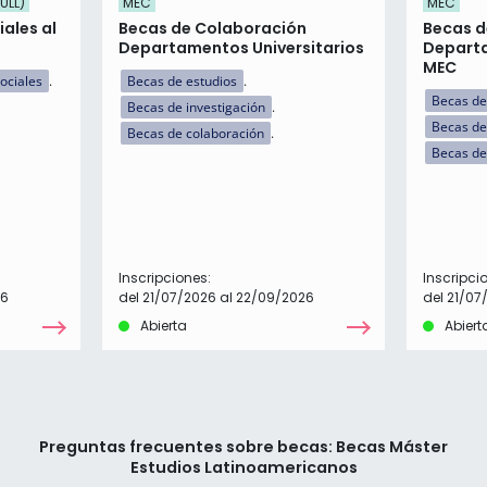
ULL)
MEC
MEC
ales al
Becas de Colaboración
Becas d
Departamentos Universitarios
Departa
MEC
ociales
Becas de estudios
Becas de
Becas de investigación
Becas de
Becas de colaboración
Becas de
Inscripciones:
Inscripci
26
del 21/07/2026 al 22/09/2026
del 21/07
Abierta
Abiert
Preguntas frecuentes sobre becas: Becas Máster
Estudios Latinoamericanos