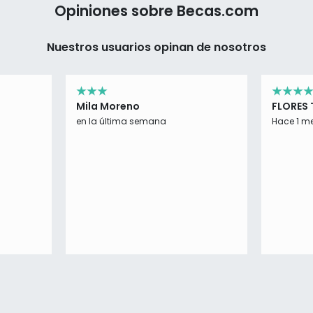
Opiniones sobre Becas.com
Nuestros usuarios opinan de nosotros
Mila Moreno
FLORES
ESTEFA
en la última semana
Hace 1 m