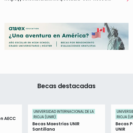
Becas destacadas
UNIVERSIDAD INTERNACIONAL DE LA
UNIVERSI
RIOJA (UNIR)
RIOJA (U
ón AECC
Becas Maestrías UNIR
Becas P
Santillana
UNIR