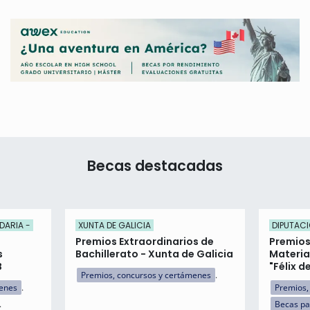
Becas destacadas
DARIA -
XUNTA DE GALICIA
DIPUTACI
Premios Extraordinarios de
Premios
s
Bachillerato - Xunta de Galicia
Materia
B
"Félix d
Premios, concursos y certámenes
menes
Premios,
Becas pa