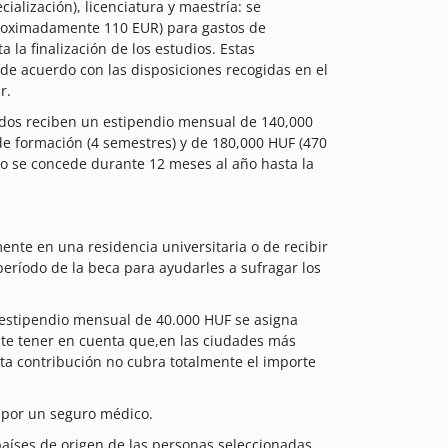
alización), licenciatura y maestría: se
roximadamente 110 EUR) para gastos de
la finalización de los estudios. Estas
 de acuerdo con las disposiciones recogidas en el
r.
ados reciben un estipendio mensual de 140,000
e formación (4 semestres) y de 180,000 HUF (470
io se concede durante 12 meses al año hasta la
mente en una residencia universitaria o de recibir
eríodo de la beca para ayudarles a sufragar los
el estipendio mensual de 40.000 HUF se asigna
nte tener en cuenta que,en las ciudades más
sta contribución no cubra totalmente el importe
s por un seguro médico.
países de origen de las personas seleccionadas.