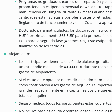
Programas no graduados (cursos de preparación y especi
proporciona un estipendio mensual de 43,700 HUF (ap
manutención en Hungría, durante 12 meses al año hasta 
cantidades están sujetas a posibles ajustes o retiradas
Reglamento de funcionamiento y en la Guía para aplica
Doctorado para matriculados: los doctorados matricul
HUF (aproximadamente 365 EUR) para la primera fase d
EUR) para la segunda fase (4 semestres). Este estipend
finalización de los estudios.
Alojamiento:
Los participantes tienen la opción de alojarse gratuita
un estipendio mensual de 40.000 HUF durante todo el p
gastos de alojamiento.
Si el estudiante opta por no residir en el dormitorio, 
como contribución a los gastos de alquiler. Es importa
grandes, especialmente en la capital, es posible que e
total del alquiler.
Seguro médico: todos los participantes están cubierto
No incluye pasajes de ida y regreso, desde y hacia los 