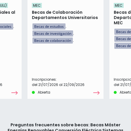
ULL)
MEC
MEC
ales al
Becas de Colaboración
Becas d
Departamentos Universitarios
Departa
MEC
ociales
Becas de estudios
Becas de
Becas de investigación
Becas de
Becas de colaboración
Becas de
Inscripciones:
Inscripci
26
del 21/07/2026 al 22/09/2026
del 21/07
Abierta
Abiert
Preguntas frecuentes sobre becas: Becas Máster
Energías Renovables Conversión Eléctrica Sistemas