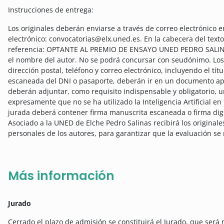
Instrucciones de entrega:
Los originales deberán enviarse a través de correo electrónico e
electrónico: convocatorias@elx.uned.es. En la cabecera del text
referencia: OPTANTE AL PREMIO DE ENSAYO UNED PEDRO SALINAS 2
el nombre del autor. No se podrá concursar con seudónimo. Los 
dirección postal, teléfono y correo electrónico, incluyendo el tít
escaneada del DNI o pasaporte, deberán ir en un documento ap
deberán adjuntar, como requisito indispensable y obligatorio, u
expresamente que no se ha utilizado la Inteligencia Artificial en
jurada deberá contener firma manuscrita escaneada o firma digi
Asociado a la UNED de Elche Pedro Salinas recibirá los originales
personales de los autores, para garantizar que la evaluación s
Más información
Jurado
Cerrado el plazo de admisión se constituirá el Jurado, que será