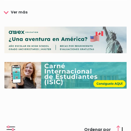
Entre las becas de la Comunidad Valenciana podemos
encontrar una amplia variedad aunque están más
especializadas en el área universitaria, ofreciendo desde
ayudas complementarias a las becas del Ministerio de
Educación hasta becas de excelencia académica. Cada una de
las becas de la Comunitat cuentan con sus propios requisitos
y condiciones que se deberán consultar en cada caso para
saber si es posible optar a ellas y en qué plazos.
En esta página encontrarás toda la información sobre las
becas de la Comunidad Valenciana, te contaremos cuáles son
las becas de la Comunitat Valenciana más populares y te
explicaremos todo lo que debes saber sobre cómo solicitarlas,
requisitos y plazos.
Ordenar por