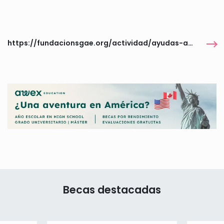
https://fundacionsgae.org/actividad/ayudas-a-viajes-para-la-promocion-internacional-de-las-artes-escenicas-2026/
Becas destacadas