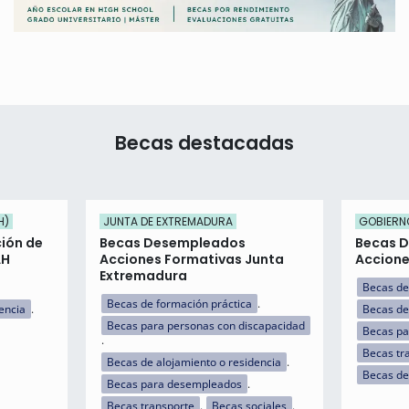
Becas destacadas
H)
JUNTA DE EXTREMADURA
GOBIERNO
ción de
Becas Desempleados
Becas 
AH
Acciones Formativas Junta
Accione
Extremadura
Becas de
Becas de formación práctica
encia
Becas de
Becas para personas con discapacidad
Becas p
Becas tr
Becas de alojamiento o residencia
Becas de
Becas para desempleados
Becas transporte
Becas sociales