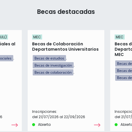
Becas destacadas
ULL)
MEC
MEC
ales al
Becas de Colaboración
Becas d
Departamentos Universitarios
Departa
MEC
ociales
Becas de estudios
Becas de
Becas de investigación
Becas de
Becas de colaboración
Becas de
Inscripciones:
Inscripci
26
del 21/07/2026 al 22/09/2026
del 21/07
Abierta
Abiert